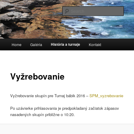
Stolnotenisový klub
Sear
TTC Považská Bystrica
Main
História a turnaje
Home
Galéria
Kontakt
Skip
menu
to
primary
Vyžrebovanie
content
Vyžrebovanie skupín pre Turnaj bábik 2016 –
SPM_vyzrebovanie
Po uzávierke prihlasovania je predpokladaný začiatok zápasov
nasadených skupín približne o 10:20.