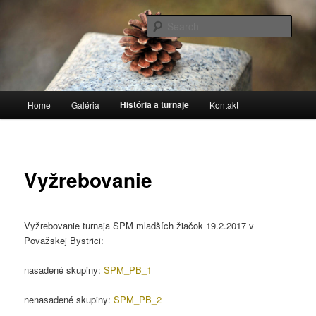
Stolnotenisový klub
Sear
TTC Považská Bystrica
Main
História a turnaje
Home
Galéria
Kontakt
Skip
menu
to
primary
Vyžrebovanie
content
Vyžrebovanie turnaja SPM mladších žiačok 19.2.2017 v
Považskej Bystrici:
nasadené skupiny:
SPM_PB_1
nenasadené skupiny:
SPM_PB_2