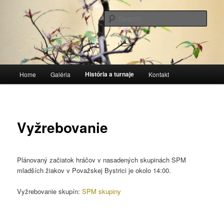
Stolnotenisový klub
Sear
TTC Považská Bystrica
Main
História a turnaje
Home
Galéria
Kontakt
Skip
menu
to
primary
Vyžrebovanie
content
Plánovaný začiatok hráčov v nasadených skupinách SPM
mladších žiakov v Považskej Bystrici je okolo 14:00.
Vyžrebovanie skupín:
SPM skupiny