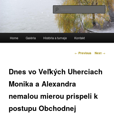
Stolnotenisový klub
Sear
TTC Považská Bystrica
Main
Home
Galéria
História a turnaje
Kontakt
Skip
menu
to
Post
←
Previous
Next
→
navigation
primary
Dnes vo Veľkých Uherciach
content
Monika a Alexandra
nemalou mierou prispeli k
postupu Obchodnej