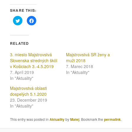
SHARE THIS:
Click
Click
to
to
share
share
on
on
Twitter
Facebook
(Opens
(Opens
in
in
RELATED
new
new
window)
window)
3. miesto Majstrovstvá
Majstrovstvá SR ženy a
Slovenska stredných škôl
muži 2018
v Košiciach 3.-4.5.2019
7. Marec 2018
7. Apríl 2019
In "Aktuality"
In "Aktuality"
Majstrovstvá oblasti
dospelých 5.1.2020
23. December 2019
In "Aktuality"
This entry was posted in
Aktuality
by
Matej
. Bookmark the
permalink
.