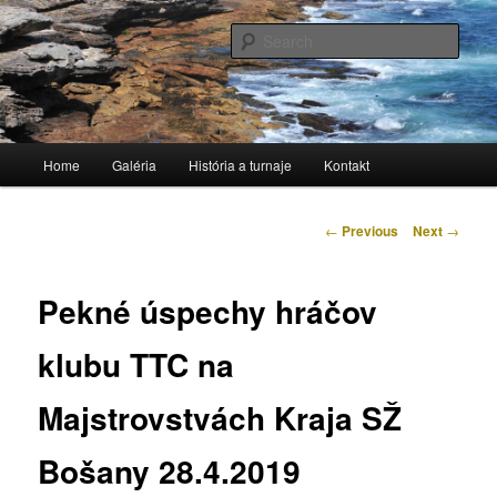
Stolnotenisový klub
Sear
TTC Považská Bystrica
Main
Home
Galéria
História a turnaje
Kontakt
Skip
menu
to
Post
←
Previous
Next
→
navigation
primary
Pekné úspechy hráčov
content
klubu TTC na
Majstrovstvách Kraja SŽ
Bošany 28.4.2019