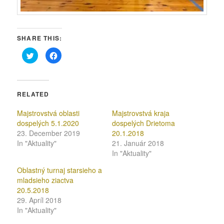
SHARE THIS:
Click
Click
to
to
share
share
on
on
Twitter
Facebook
(Opens
(Opens
in
in
RELATED
new
new
window)
window)
Majstrovstvá oblasti
Majstrovstvá kraja
dospelých 5.1.2020
dospelých Drietoma
23. December 2019
20.1.2018
In "Aktuality"
21. Január 2018
In "Aktuality"
Oblastný turnaj starsieho a
mladsieho ziactva
20.5.2018
29. Apríl 2018
In "Aktuality"