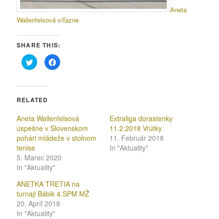
Aneta
Wallenfelsová víťazne
SHARE THIS:
Click
Click
to
to
share
share
on
on
Twitter
Facebook
(Opens
(Opens
in
in
RELATED
new
new
window)
window)
Aneta Wallenfelsová
Extraliga dorastenky
úspešne v Slovenskom
11.2.2018 Vrútky
pohári mládeže v stolnom
11. Február 2018
tenise
In "Aktuality"
5. Marec 2020
In "Aktuality"
ANETKA TRETIA na
turnaji Bábik 4.SPM MŽ
20. Apríl 2018
In "Aktuality"